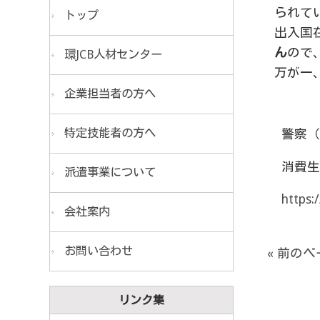
られて
トップ
出入国
ん
ので
環JCB人材センター
万が一
企業担当者の方へ
特定技能者の方へ
警察（
消費生
派遣事業について
https:
会社案内
お問い合わせ
« 前の
リンク集